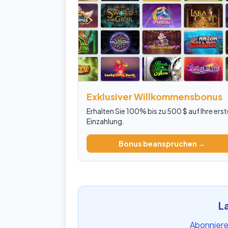
Exklusiver Willkommensbonus
Erhalten Sie 100% bis zu 500 $ auf Ihre erst
Einzahlung.
Bonus beanspruchen →
L
Abonniere