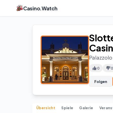
Casino.Watch
Slott
Casi
Palazzolo 
0
Folgen
Übersicht
Spiele
Galerie
Verans