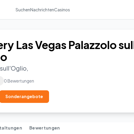
Suchen
Nachrichten
Casinos
ery Las Vegas Palazzolo sul
no
sull'Oglio,
0
0 Bewertungen
Sonderangebote
taltungen
Bewertungen