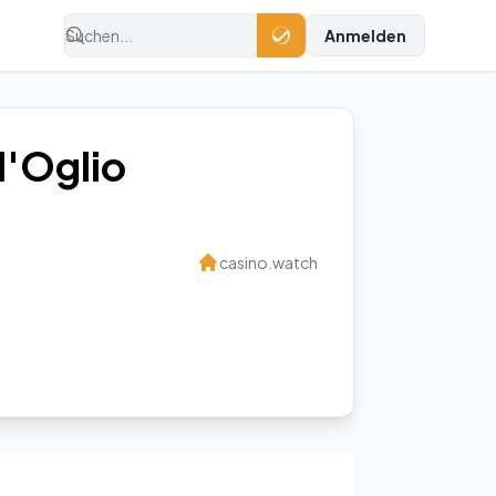
Anmelden
l'Oglio
casino.watch