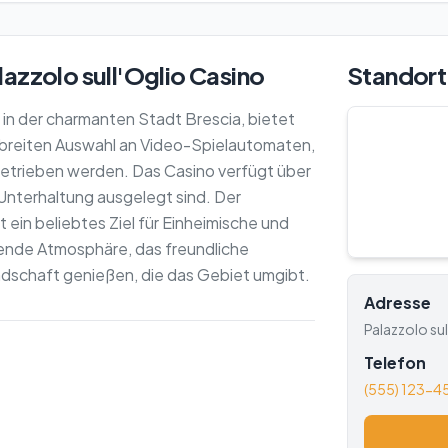
lazzolo sull'Oglio Casino
Standort
 in der charmanten Stadt Brescia, bietet
r breiten Auswahl an Video-Spielautomaten,
betrieben werden. Das Casino verfügt über
Unterhaltung ausgelegt sind. Der
 ein beliebtes Ziel für Einheimische und
gende Atmosphäre, das freundliche
ndschaft genießen, die das Gebiet umgibt.
Adresse
Palazzolo sull
Telefon
(555) 123-4