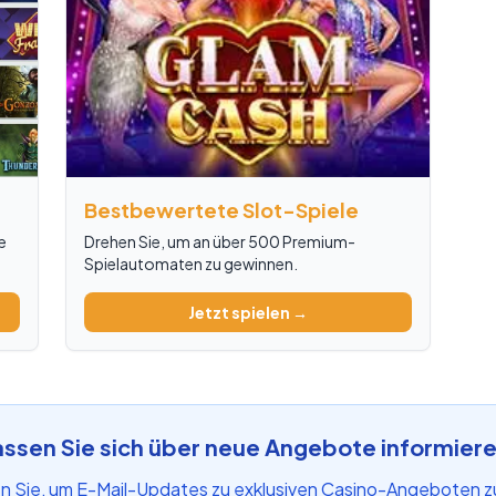
Bestbewertete Slot-Spiele
e
Drehen Sie, um an über 500 Premium-
Spielautomaten zu gewinnen.
Jetzt spielen →
assen Sie sich über neue Angebote informiere
n Sie, um E-Mail-Updates zu exklusiven Casino-Angeboten zu