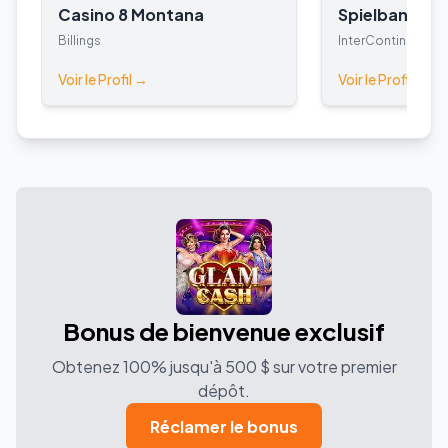
Casino 8 Montana
Spielbank Lei
Billings
InterContinental H
Voir le Profil →
Voir le Profil →
Bonus de bienvenue exclusif
Obtenez 100% jusqu'à 500 $ sur votre premier
dépôt.
Réclamer le bonus