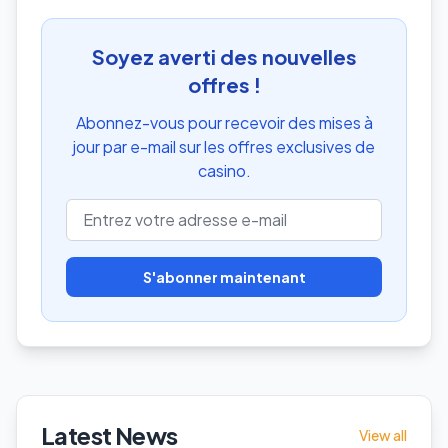
Soyez averti des nouvelles
offres !
Abonnez-vous pour recevoir des mises à
jour par e-mail sur les offres exclusives de
casino.
S'abonner maintenant
Latest News
View all