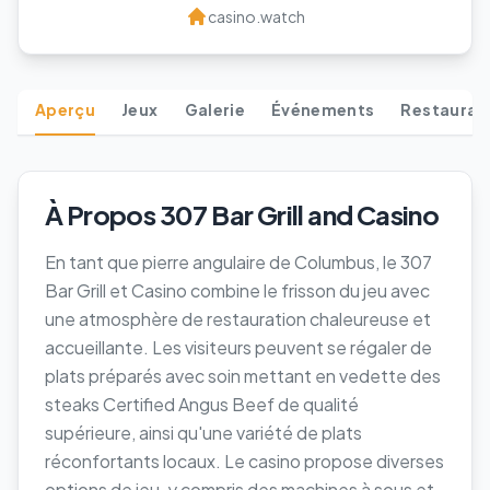
casino.watch
Aperçu
Jeux
Galerie
Événements
Restaurat
À Propos 307 Bar Grill and Casino
En tant que pierre angulaire de Columbus, le 307
Bar Grill et Casino combine le frisson du jeu avec
une atmosphère de restauration chaleureuse et
accueillante. Les visiteurs peuvent se régaler de
plats préparés avec soin mettant en vedette des
steaks Certified Angus Beef de qualité
supérieure, ainsi qu'une variété de plats
réconfortants locaux. Le casino propose diverses
options de jeu, y compris des machines à sous et