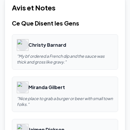
Avis et Notes
Ce Que Disent les Gens
Christy Barnard
"My bf ordered a French dip and the sauce was
thick and gross like gravy."
Miranda Gilbert
"Nice place to grab a burger or beer with small town
folks."
Jaimen Dickson