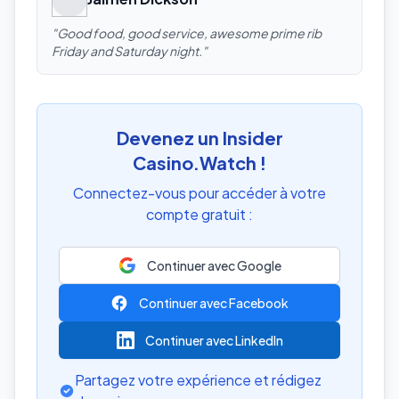
"Good food, good service, awesome prime rib
Friday and Saturday night."
Devenez un Insider
Casino.Watch !
Connectez-vous pour accéder à votre
compte gratuit :
Continuer avec Google
Continuer avec Facebook
Continuer avec LinkedIn
Partagez votre expérience et rédigez