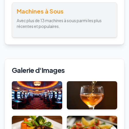
Machines à Sous
Avec plus de 13 machines à sous parmi les plus
récentes et populaires.
Galerie d'Images