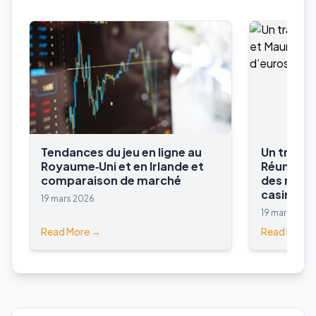
Tendances du jeu en ligne au
Un trafic
Royaume‑Uni et en Irlande et
Réunion 
comparaison de marché
des milli
casino
19 mars 2026
19 mars 2026
Read More →
Read More 