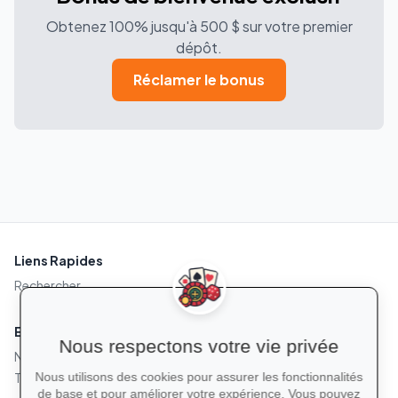
Obtenez 100% jusqu'à 500 $ sur votre premier
dépôt.
Réclamer le bonus
Liens Rapides
Rechercher
Explorer Plus
Nous respectons votre vie privée
Nouvelles
Toutes les langues
Nous utilisons des cookies pour assurer les fonctionnalités
de base et pour améliorer votre expérience. Vous pouvez