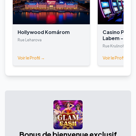
Hollywood Komárom
Casino Power
Labem - Kru
Rue Leharova
Rue Krušnohorská
Voir le Profil →
Voir le Profil →
Bonus de bienvenue exclusif