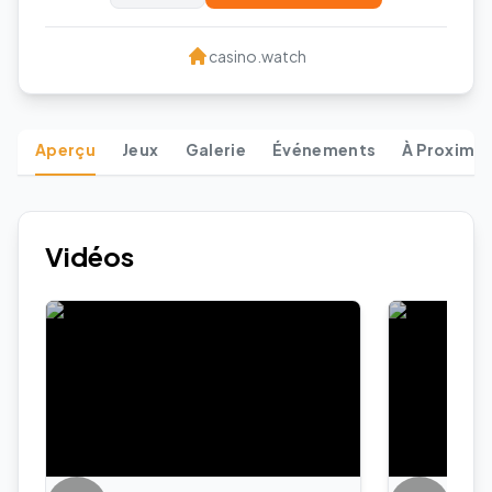
casino.watch
Aperçu
Jeux
Galerie
Événements
À Proximit
Vidéos