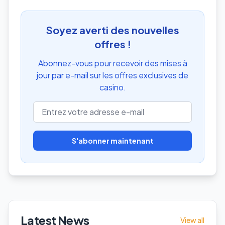
Soyez averti des nouvelles
offres !
Abonnez-vous pour recevoir des mises à
jour par e-mail sur les offres exclusives de
casino.
S'abonner maintenant
Latest News
View all