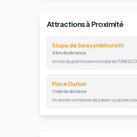
Attractions à Proximité
Stupa de Swayambhunath
4 km de distance
Un site du patrimoine mondial de l'UNESC
Place Durbar
1 mile de distance
Un ancien complexe de palais royal avec une