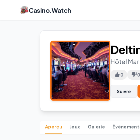
Casino.Watch
Delti
Hôtel Marr
0
Suivre
Aperçu
Jeux
Galerie
Événement