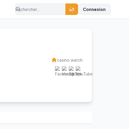
Connexion
casino.watch