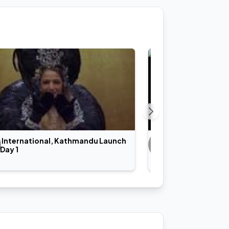
n International, Kathmandu Launch
The Final Countdown
 Day 1
International, Nepal |
·