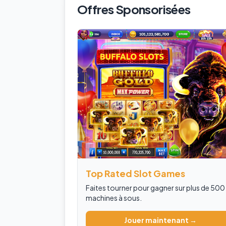
Offres Sponsorisées
Top Rated Slot Games
Faites tourner pour gagner sur plus de 500
machines à sous.
Jouer maintenant →