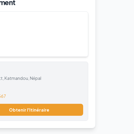
ment
tt, Katmandou, Népal
e
567
Obtenir l'Itinéraire