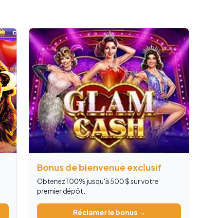
Bonus de bienvenue exclusif
Obtenez 100% jusqu'à 500 $ sur votre
premier dépôt.
Réclamer le bonus →