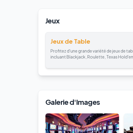
Jeux
Jeux de Table
Profitez d'une grande variété de jeux de tab
incluant Blackjack, Roulette, Texas Hold'e
Galerie d'Images