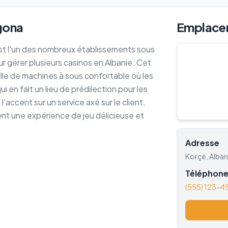
gona
Emplace
est l'un des nombreux établissements sous
r gérer plusieurs casinos en Albanie. Cet
le de machines à sous confortable où les
i en fait un lieu de prédilection pour les
l'accent sur un service axé sur le client,
ent une expérience de jeu délicieuse et
Adresse
Korçë, Alban
Téléphon
(555) 123-4