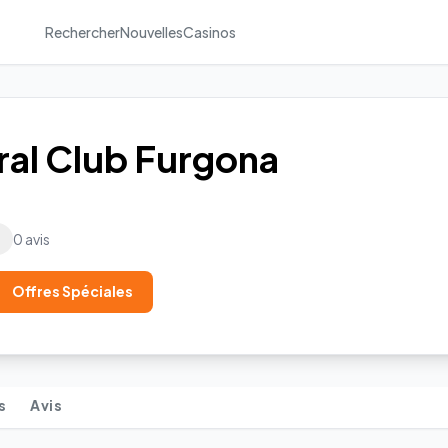
Rechercher
Nouvelles
Casinos
al Club Furgona
0
0 avis
Offres Spéciales
s
Avis