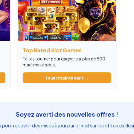
Top Rated Slot Games
Faites tourner pour gagner sur plus de 500
machines à sous.
Jouer maintenant →
Soyez averti des nouvelles offres !
our recevoir des mises à jour par e-mail sur les offres exclus