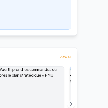
View all