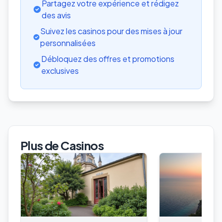
Partagez votre expérience et rédigez
des avis
Suivez les casinos pour des mises à jour
personnalisées
Débloquez des offres et promotions
exclusives
Plus de Casinos