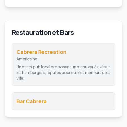
Restauration et Bars
Cabrera Recreation
Américaine
Un bar et pub local proposant un menu varié axé sur
les hamburgers, réputés pour être les meilleurs de la
ville.
Bar Cabrera