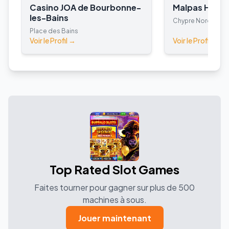
Casino JOA de Bourbonne-
Malpas Hotel
les-Bains
Chypre Nord
Place des Bains
Voir le Profil →
Voir le Profil →
Top Rated Slot Games
Faites tourner pour gagner sur plus de 500
machines à sous.
Jouer maintenant