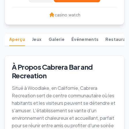
casino.watch
Aperçu
Jeux
Galerie
Événements
Restaurat
À Propos Cabrera Bar and
Recreation
Situé à Woodlake, en Californie, Cabrera
Recreation sert de centre communautaire où les
habitants et les visiteurs peuvent se détendre et
s'amuser. L'établissement se vante d'un
environnement chaleureux et accueillant, parfait
pour se réunir entre amis ou profiter d'une soirée