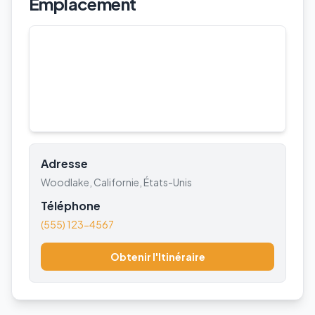
Emplacement
Adresse
Woodlake, Californie, États-Unis
Téléphone
(555) 123-4567
Obtenir l'Itinéraire