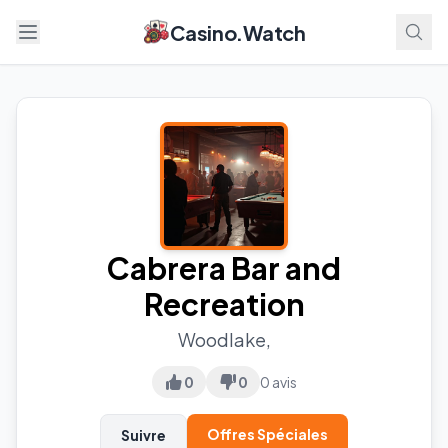
Casino.Watch
Open menu
Cabrera Bar and
Recreation
Woodlake,
0
0
0 avis
Offres Spéciales
Suivre