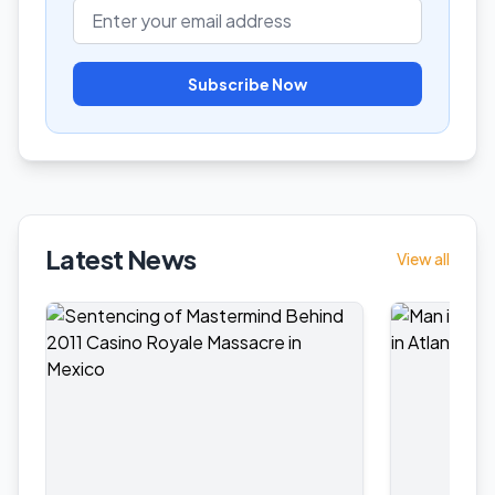
Subscribe Now
Latest News
View all