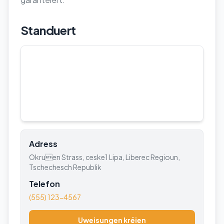
Standuert
Adress
Okruen Strass, ceske1 Lipa, Liberec Regioun,
Tschechesch Republik
Telefon
(555) 123-4567
Uweisungen kréien