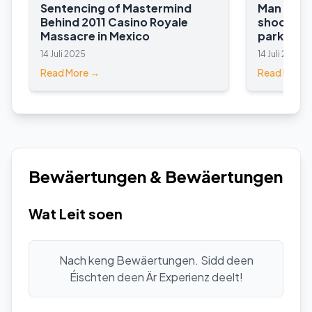
Sentencing of Mastermind
Man in cr
Behind 2011 Casino Royale
shooting 
Massacre in Mexico
parking 
14 Juli 2025
14 Juli 2025
Read More →
Read More 
Bewäertungen & Bewäertungen
Wat Leit soen
Nach keng Bewäertungen. Sidd deen
Éischten deen Är Experienz deelt!