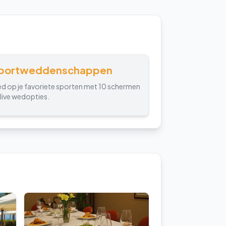
portweddenschappen
d op je favoriete sporten met 10 schermen
 live wedopties.