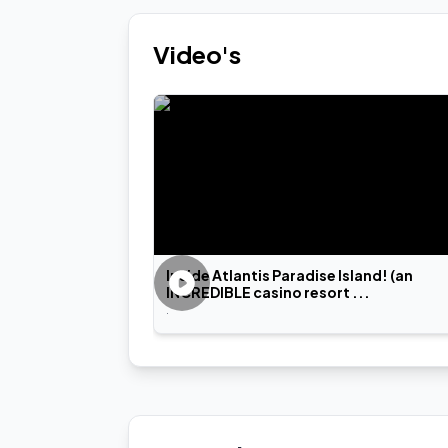
Video's
Inside Atlantis Paradise Island! (an
INCREDIBLE casino resort ...
·