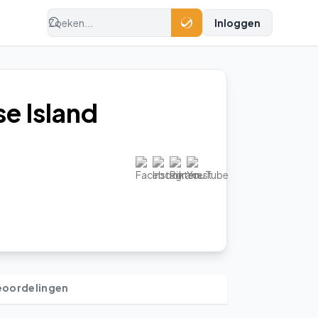
Inloggen
se Island
eoordelingen