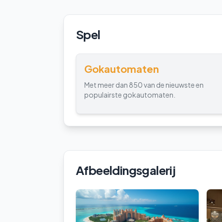
Spel
Gokautomaten
Met meer dan 850 van de nieuwste en
populairste gokautomaten.
Afbeeldingsgalerij