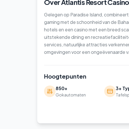
Over Atlantis Resort Casino
Gelegen op Paradise Island, combineert
gaming met de schoonheid van de Bahama
hotels en een casino met een breed scal
uitstekende dining en recreatiefacilit
services, natuurlijke attracties verkenn
omgevingen voor een ongeëvenaarde va
Hoogtepunten
850+
3+ Ty
Gokautomaten
Tafelsp