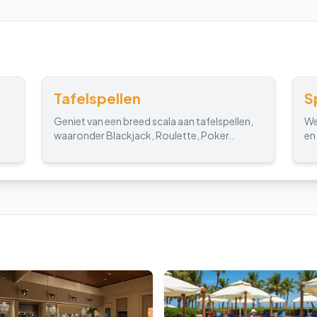
Tafelspellen
S
Geniet van een breed scala aan tafelspellen,
We
waaronder Blackjack, Roulette, Poker..
en