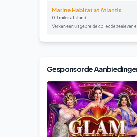
Marine Habitat at Atlantis
0.1 miles afstand
Verken een uitgebreide collectie zeeleven 
Gesponsorde Aanbiedinge