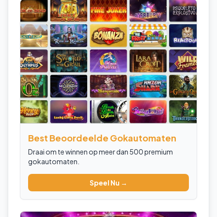
Best Beoordeelde Gokautomaten
Draai om te winnen op meer dan 500 premium
gokautomaten.
Speel Nu →