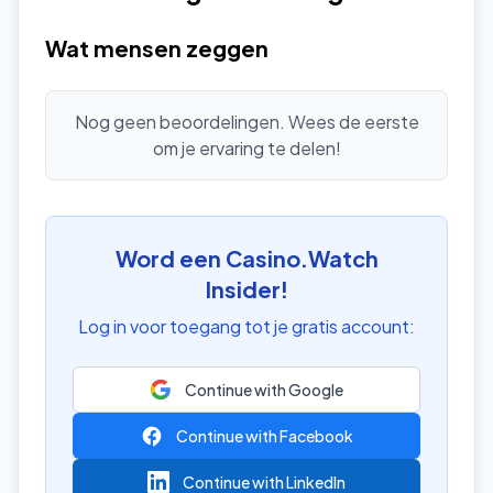
Wat mensen zeggen
Nog geen beoordelingen. Wees de eerste
om je ervaring te delen!
Word een Casino.Watch
Insider!
Log in voor toegang tot je gratis account:
Continue with Google
Continue with Facebook
Continue with LinkedIn