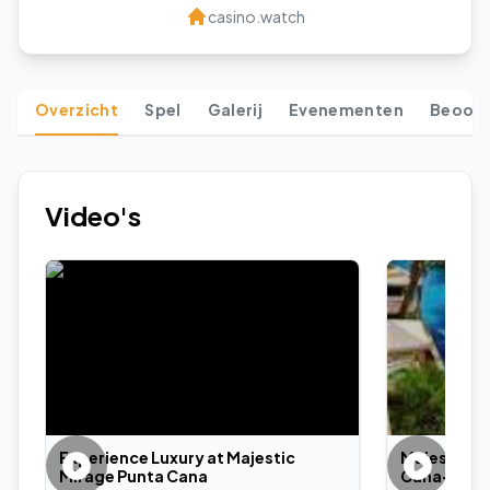
casino.watch
Overzicht
Spel
Galerij
Evenementen
Beoord
Video's
Experience Luxury at Majestic
Majestic Mi
Mirage Punta Cana
Cana-Domi