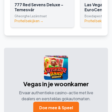
777 Red Sevens Deluxe -
Las Vegas Ca
Temesvár
EuroCenter
Gheorghe Lazărstraat
Boedapest
Profiel bekijken →
Profiel bekijken 
Vegas in je woonkamer
Ervaar authentieke casino-actie met live
dealers en eersteklas gokautomaten.
Doe mee & Speel