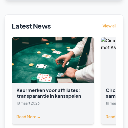
Latest News
View all
Keurmerken voor affiliates:
Circus en
transparantie in kansspelen
samenwer
18 maart 2026
18 maart 202
Read More →
Read More 