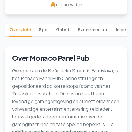
casino.watch
Overzicht
Spel
Galerij
Evenementen
In de b
Over Monaco Panel Pub
Gelegen aan de Beňadická Straat in Bratislava, is
het Monaco Panel Pub Casino strategisch
gepositioneerd op korte loopafstand van het
Znievska-busstation. Dit casino heeft een
levendige gamingomgeving en streeft ernaar een
volwaardige entertainmentervaring te bieden,
hoewel gedetailleerde informatie over de
gamingmachines en tafelspellen beperkt is. De
nabijheid van lokale attracties maakt het een