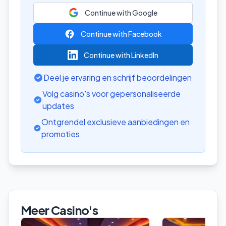
Continue with Google
Continue with Facebook
Continue with LinkedIn
Deel je ervaring en schrijf beoordelingen
Volg casino's voor gepersonaliseerde
updates
Ontgrendel exclusieve aanbiedingen en
promoties
Meer Casino's