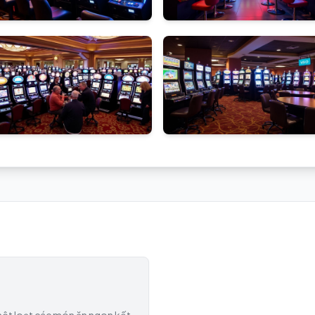
một loạt các món ăn ngon kết