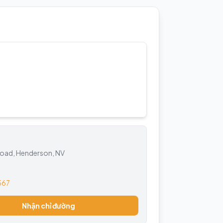
Road, Henderson, NV
567
Nhận chỉ đường