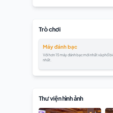
Trò chơi
Máy đánh bạc
Với hơn 15 máy đánh bạc mới nhất và phổ b
nhất.
Thư viện hình ảnh