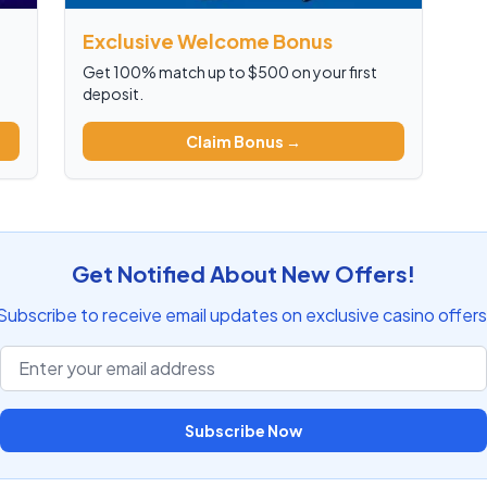
Exclusive Welcome Bonus
Get 100% match up to $500 on your first
deposit.
Claim Bonus →
Get Notified About New Offers!
Subscribe to receive email updates on exclusive casino offers
Subscribe Now