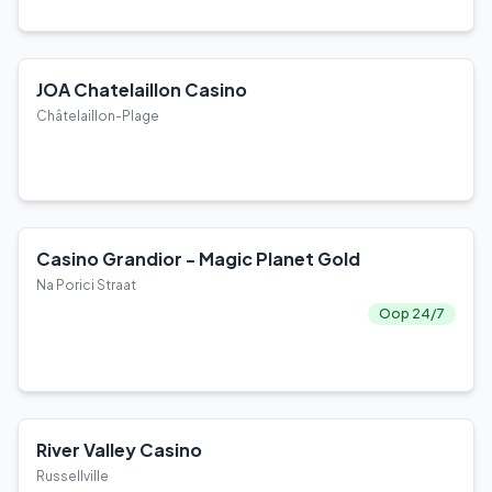
JOA Chatelaillon Casino
Châtelaillon-Plage
Bekyk Besonderhede
Casino Grandior - Magic Planet Gold
Na Porici Straat
Oop 24/7
Bekyk Besonderhede
River Valley Casino
Russellville