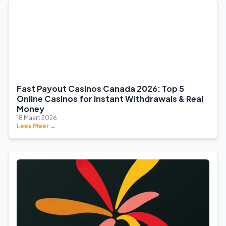
Fast Payout Casinos Canada 2026: Top 5
Online Casinos for Instant Withdrawals & Real
Money
18 Maart 2026
Lees Meer →