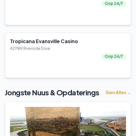
Oop 24/7
Bekyk Besonderhede
Tropicana Evansville Casino
421 NW Riverside Drive
Oop 24/7
Bekyk Besonderhede
Jongste Nuus & Opdaterings
Sien Alles →