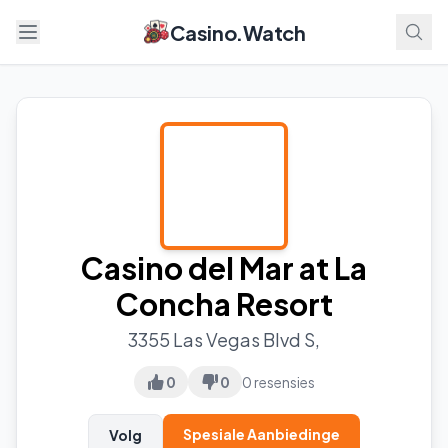
Casino.Watch
Open menu
Casino del Mar at La
Concha Resort
3355 Las Vegas Blvd S,
0
0
0 resensies
Spesiale Aanbiedinge
Volg