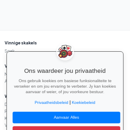
Vinnige skakels
Soek
Verken Meer
Ons waardeer jou privaatheid
Nuus
Alle Tale
Ons gebruik koekies om basiese funksionaliteite te
verseker en om jou ervaring te verbeter. Jy kan koekies
aanvaar of weier, of jou voorkeure bestuur.
Wetlik
|
Privaatheidsbeleid
Koekiebeleid
Diensbepalings
Privaatheidsbeleid
Aanvaar Alles
Koekiebeleid
Vrywaring