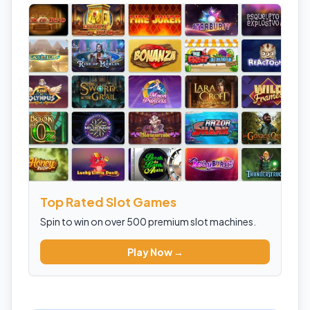
Top Rated Slot Games
Spin to win on over 500 premium slot machines.
Play Now →