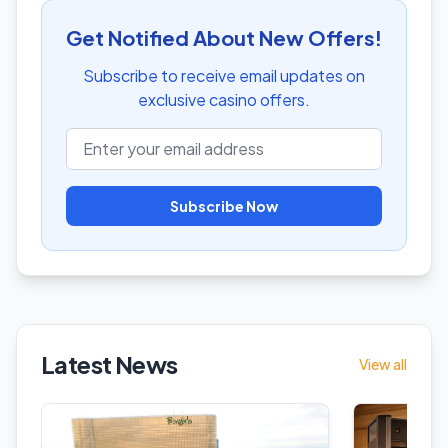
Get Notified About New Offers!
Subscribe to receive email updates on
exclusive casino offers.
Subscribe Now
Latest News
View all