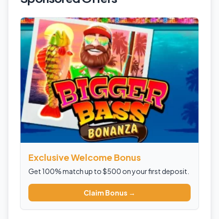
Exclusive Welcome Bonus
Get 100% match up to $500 on your first deposit.
Claim Bonus →