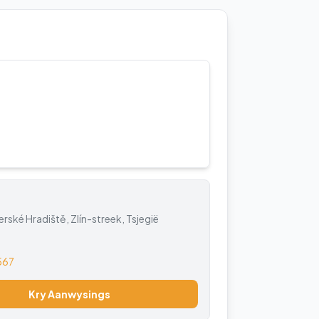
erské Hradiště, Zlín-streek, Tsjegië
567
Kry Aanwysings