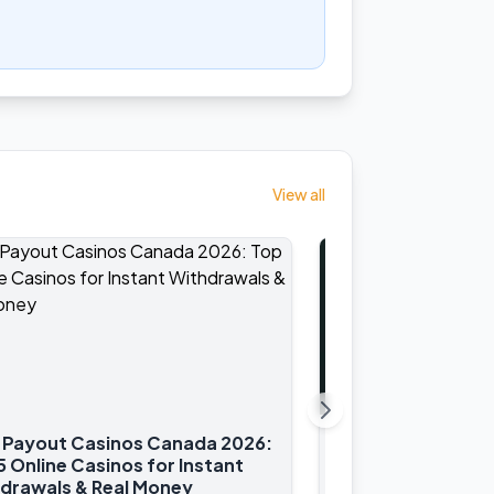
View all
 Payout Casinos Canada 2026:
[Form 4] CENTUR
5 Online Casinos for Instant
/CO/ Insider Trad
drawals & Real Money
18 Maart 2026