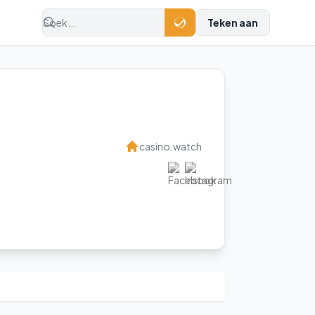
Teken aan
casino.watch