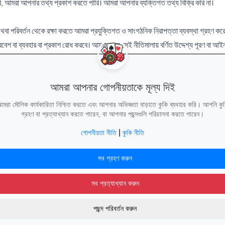
ুরি, আমরা আপনার তথ্য প্রকাশ করতে পারি। আমরা আপনার ব্যক্তিগত তথ্য বিক্রি করি না।
 পরিবর্তন থেকে রক্ষা করতে আমরা প্রযুক্তিগত ও সাংগঠনিক নিরাপত্তা ব্যবস্থা গ্রহণ করে
েশ বা ব্যবহার বা প্রকাশ রোধ করবে। আমরা তথ্য সেই নীতিমালায় বর্ণিত উদ্দেশ্য পূরণ বা আইন
আমরা আপনার গোপনীয়তাকে মূল্য দিই
মরা মৌলিক কার্যকারিতা নিশ্চিত করতে এবং আপনার অভিজ্ঞতা বাড়াতে কুকি ব্যবহার করি। আপনি কু
গ্রহণ বা প্রত্যাখ্যান করতে পারেন, বা আপনার পছন্দগুলি পরিচালনা করতে পারেন।
আরও অন্বেষণ করুন
|
গোপনীয়তা নীতি
কুকি নীতি
খবর
সমস্ত ভাষা
সব গ্রহণ করুন
সব প্রত্যাখ্যান করুন
© 2026 Casino.Watch. সর্বস্বত্ব সংরক্ষিত।
পছন্দ পরিবর্তন করুন
বিশ্বব্যাপী ভূমি-ভিত্তিক ক্যাসিনো এবং রিসর্টের জন্য আপনার চূড়ান্ত গাইড।