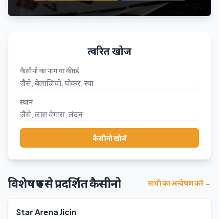
त्वरित खोज
कैसीनो का नाम या कीवर्ड
स्थान
कैसीनो खोजें
विशेष रुप से प्रदर्शित कैसीनो
सभी का अन्वेषण करें →
Star Arena Jicin