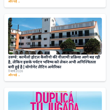
और पढ़ें →
उरुग्वे: कार्मेलो होटल कैसीनो की नीलामी प्रक्रिया आगे बढ़ रही
है, लेकिन इसके पर्यटन भविष्य को लेकर अभी अनिश्चितता
बनी हुई है | योगोनेट लैटिन अमेरिका
11 मार्च 2026
और पढ़ें →