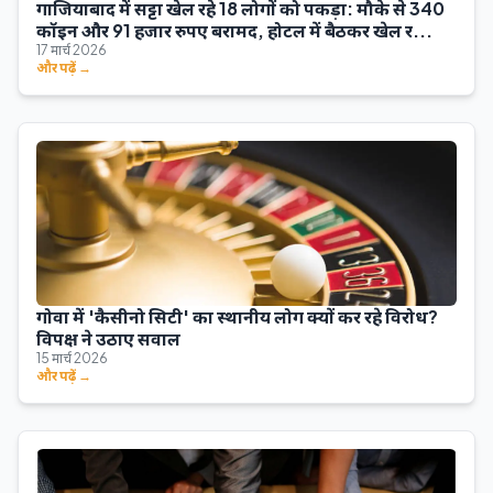
गाजियाबाद में सट्टा खेल रहे 18 लोगों को पकड़ा: मौके से 340
कॉइन और 91 हजार रुपए बरामद, होटल में बैठकर खेल र...
17 मार्च 2026
और पढ़ें →
गोवा में 'कैसीनो सिटी' का स्थानीय लोग क्यों कर रहे विरोध?
विपक्ष ने उठाए सवाल
15 मार्च 2026
और पढ़ें →