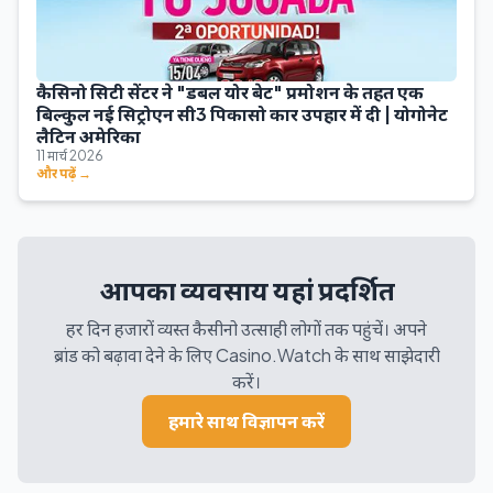
कैसिनो सिटी सेंटर ने "डबल योर बेट" प्रमोशन के तहत एक
बिल्कुल नई सिट्रोएन सी3 पिकासो कार उपहार में दी | योगोनेट
लैटिन अमेरिका
11 मार्च 2026
और पढ़ें →
आपका व्यवसाय यहां प्रदर्शित
हर दिन हजारों व्यस्त कैसीनो उत्साही लोगों तक पहुंचें। अपने
ब्रांड को बढ़ावा देने के लिए Casino.Watch के साथ साझेदारी
करें।
हमारे साथ विज्ञापन करें