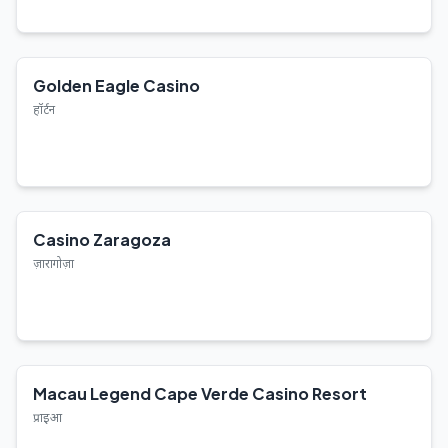
विवरण देखें
Golden Eagle Casino
हॉर्टन
विवरण देखें
Casino Zaragoza
ज़ारागोज़ा
विवरण देखें
Macau Legend Cape Verde Casino Resort
प्राइआ