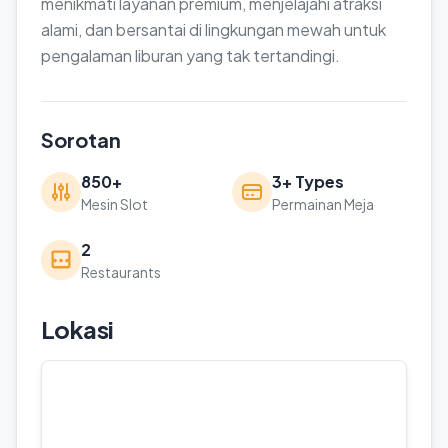
menikmati layanan premium, menjelajahi atraksi
alami, dan bersantai di lingkungan mewah untuk
pengalaman liburan yang tak tertandingi.
Sorotan
850+
3+ Types
Mesin Slot
Permainan Meja
2
Restaurants
Lokasi