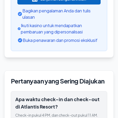
Bagikan pengalaman Anda dan tulis
ulasan
Ikuti kasino untuk mendapatkan
pembaruan yang dipersonalisasi
Buka penawaran dan promosi eksklusif
Pertanyaan yang Sering Diajukan
Apa waktu check-in dan check-out
di Atlantis Resort?
Check-in pukul 4 PM, dan check-out pukul 11 AM.