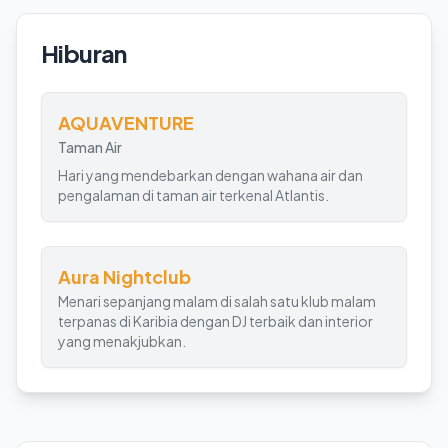
Hiburan
AQUAVENTURE
Taman Air
Hari yang mendebarkan dengan wahana air dan
pengalaman di taman air terkenal Atlantis.
Aura Nightclub
Menari sepanjang malam di salah satu klub malam
terpanas di Karibia dengan DJ terbaik dan interior
yang menakjubkan.