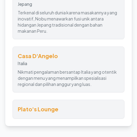
Jepang
Terkenal di seluruh dunia karena masakannya yang
inovatif, Nobu menawarkan fusi unik antara
hidangan Jepang tradisional dengan bahan
makanan Peru.
Casa D'Angelo
Italia
Nikmati pengalaman bersantap Italia yang otentik
dengan menu yang menampilkan spesialisasi
regional dan pilihan anggur yang luas.
Plato's Lounge