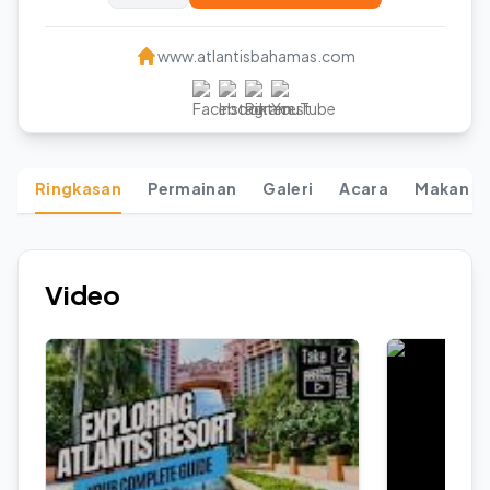
www.atlantisbahamas.com
Ringkasan
Permainan
Galeri
Acara
Makan &
Video