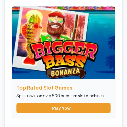
Top Rated Slot Games
Spin to win on over 500 premium slot machines.
Play Now →