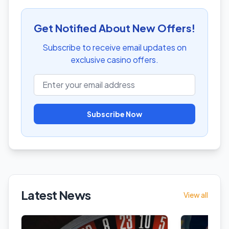
Get Notified About New Offers!
Subscribe to receive email updates on
exclusive casino offers.
Subscribe Now
Latest News
View all