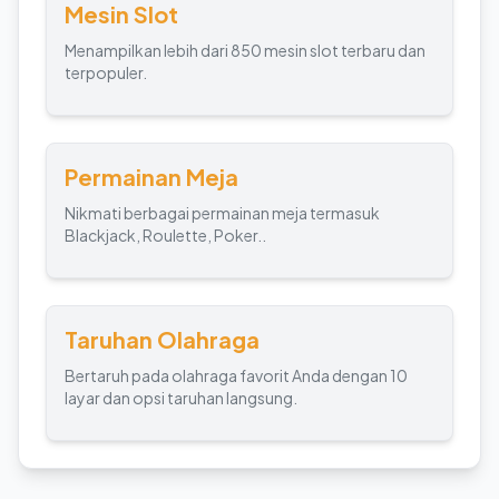
Mesin Slot
Menampilkan lebih dari 850 mesin slot terbaru dan
terpopuler.
Permainan Meja
Nikmati berbagai permainan meja termasuk
Blackjack, Roulette, Poker..
Taruhan Olahraga
Bertaruh pada olahraga favorit Anda dengan 10
layar dan opsi taruhan langsung.