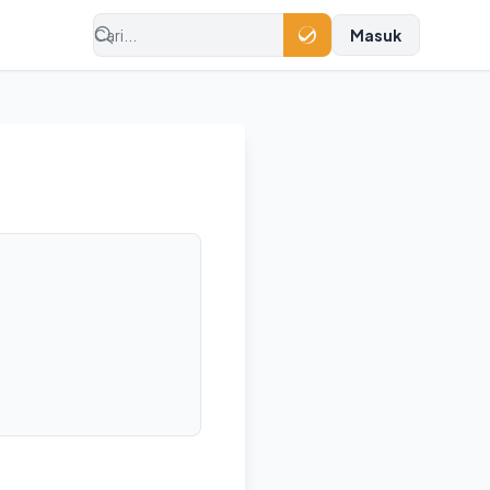
Masuk