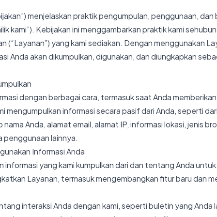
Kebijakan”) menjelaskan praktik pengumpulan, penggunaan, dan 
milik kami”). Kebijakan ini menggambarkan praktik kami sehu
nan (“Layanan”) yang kami sediakan. Dengan menggunakan La
i Anda akan dikumpulkan, digunakan, dan diungkapkan seba
Kumpulkan
masi dengan berbagai cara, termasuk saat Anda memberikan 
i mengumpulkan informasi secara pasif dari Anda, seperti da
nama Anda, alamat email, alamat IP, informasi lokasi, jenis br
a penggunaan lainnya.
gunakan Informasi Anda
informasi yang kami kumpulkan dari dan tentang Anda untuk
katkan Layanan, termasuk mengembangkan fitur baru dan 
ntang interaksi Anda dengan kami, seperti buletin yang Anda 