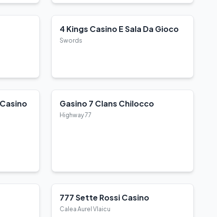
4 Kings Casino E Sala Da Gioco
Swords
Vedi Dettagli
 Casino
Gasino 7 Clans Chilocco
Highway 77
Vedi Dettagli
777 Sette Rossi Casino
Calea Aurel Vlaicu