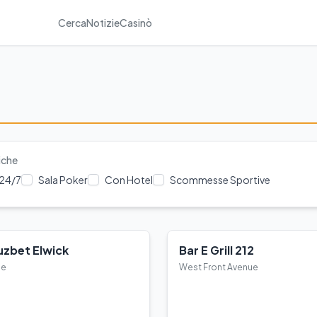
Cerca
Notizie
Casinò
iche
 24/7
Sala Poker
Con Hotel
Scommesse Sportive
uzbet Elwick
Bar E Grill 212
ce
West Front Avenue
tagli
Vedi Dettagli