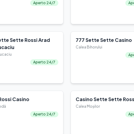
Aperto 24/7
Ap
tagli
Vedi Dettagli
ette Sette Rossi Arad
777 Sette Sette Casino
ucaciu
Calea Bihorului
Lucaciu
Ap
Aperto 24/7
tagli
Vedi Dettagli
 Rossi Casino
Casino Sette Sette Ross
Vodă
Calea Moșilor
Aperto 24/7
Ap
tagli
Vedi Dettagli