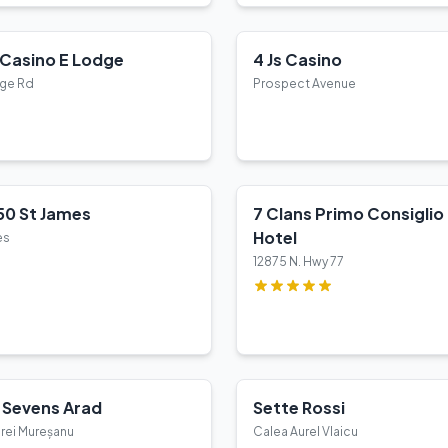
 Casino E Lodge
4 Js Casino
age Rd
Prospect Avenue
tagli
Vedi Dettagli
50 St James
7 Clans Primo Consiglio
Hotel
es
12875 N. Hwy 77
tagli
Vedi Dettagli
 Sevens Arad
Sette Rossi
rei Mureșanu
Calea Aurel Vlaicu