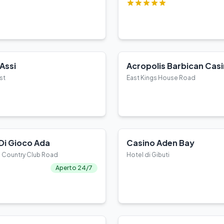
tagli
Vedi Dettagli
Assi
Acropolis Barbican Cas
st
East Kings House Road
tagli
Vedi Dettagli
Di Gioco Ada
Casino Aden Bay
 Country Club Road
Hotel di Gibuti
Aperto 24/7
tagli
Vedi Dettagli