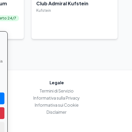
eum
Club Admiral Kufstein
Kufstein
erto 24/7
Vedi Dettagli
la
Legale
Termini di Servizio
Informativa sulla Privacy
Informativa sui Cookie
Disclaimer