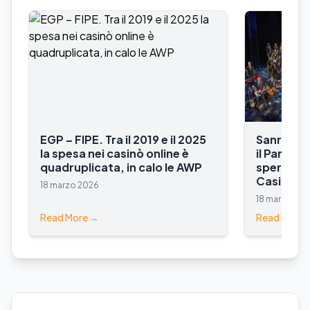
EGP – FIPE. Tra il 2019 e il 2025
Sanremo, 
la spesa nei casinò online è
il Parr R
quadruplicata, in calo le AWP
speranza 
Casinò
18 marzo 2026
18 marzo 20
Read More →
Read More 