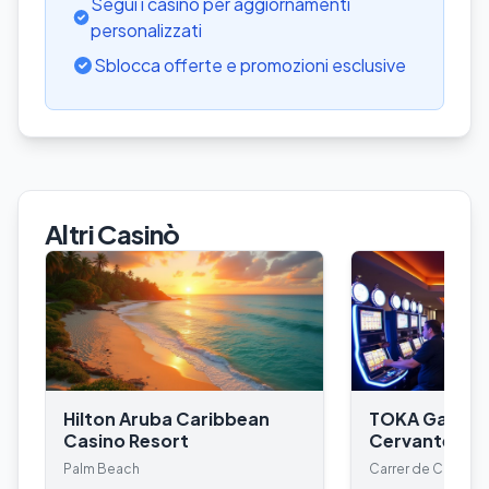
Segui i casinò per aggiornamenti
personalizzati
Sblocca offerte e promozioni esclusive
Altri Casinò
Hilton Aruba Caribbean
TOKA Game R
Casino Resort
Cervantes
Palm Beach
Carrer de Cervant