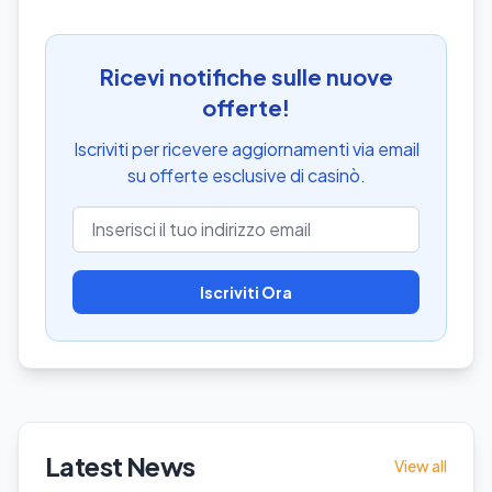
Ricevi notifiche sulle nuove
offerte!
Iscriviti per ricevere aggiornamenti via email
su offerte esclusive di casinò.
Iscriviti Ora
Latest News
View all