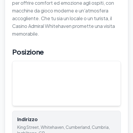
per offrire comfort ed emozione agli ospiti, con
macchine da gioco moderne e un'atmosfera
accogliente. Che tu sia un locale o un turista, il
Casino Admiral Whitehaven promette una visita
memorabile.
Posizione
Indirizzo
King Street, Whitehaven, Cumberland, Cumbria,