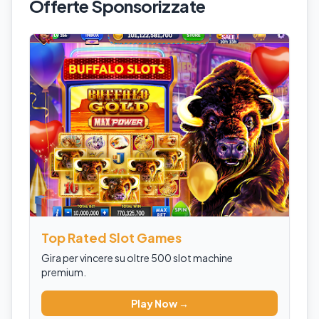
Offerte Sponsorizzate
Top Rated Slot Games
Gira per vincere su oltre 500 slot machine
premium.
Play Now →