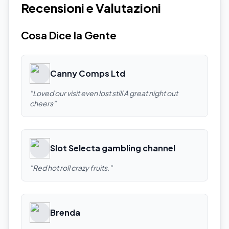
Recensioni e Valutazioni
Cosa Dice la Gente
Canny Comps Ltd
"Loved our visit even lost still A great night out
cheers"
Slot Selecta gambling channel
"Red hot roll crazy fruits."
Brenda