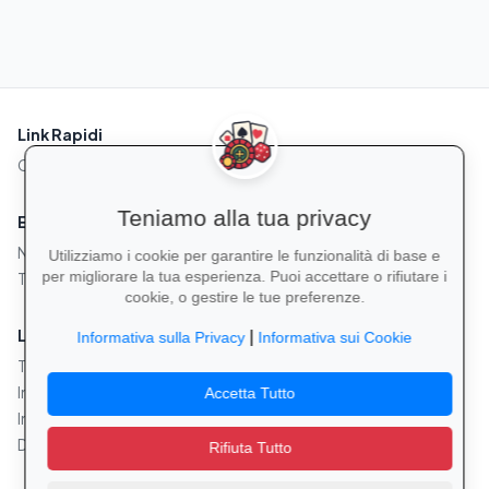
Link Rapidi
Cerca
Teniamo alla tua privacy
Esplora Altro
Notizie
Utilizziamo i cookie per garantire le funzionalità di base e
Tutte le lingue
per migliorare la tua esperienza. Puoi accettare o rifiutare i
cookie, o gestire le tue preferenze.
Legale
|
Informativa sulla Privacy
Informativa sui Cookie
Termini di Servizio
Informativa sulla Privacy
Accetta Tutto
Informativa sui Cookie
Disclaimer
Rifiuta Tutto