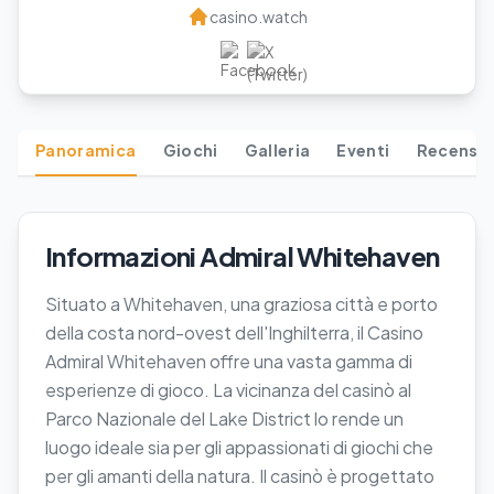
casino.watch
Panoramica
Giochi
Galleria
Eventi
Recensio
Informazioni Admiral Whitehaven
Situato a Whitehaven, una graziosa città e porto
della costa nord-ovest dell'Inghilterra, il Casino
Admiral Whitehaven offre una vasta gamma di
esperienze di gioco. La vicinanza del casinò al
Parco Nazionale del Lake District lo rende un
luogo ideale sia per gli appassionati di giochi che
per gli amanti della natura. Il casinò è progettato