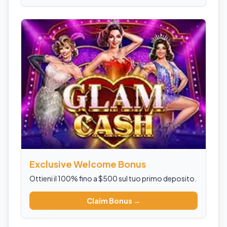
Exclusive Welcome Bonus
Ottieni il 100% fino a $500 sul tuo primo deposito.
Claim Bonus →