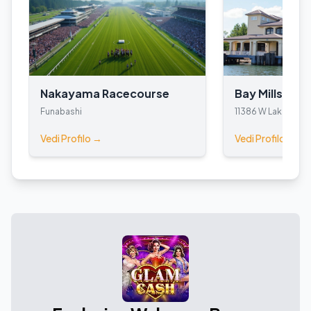
Nakayama Racecourse
Bay Mills Res
Funabashi
11386 W Lakeshore
Vedi Profilo →
Vedi Profilo →