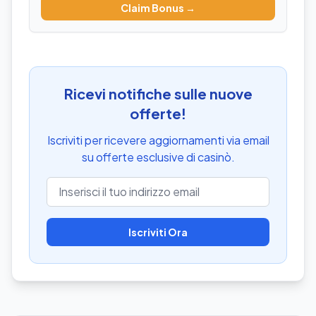
Claim Bonus →
Ricevi notifiche sulle nuove
offerte!
Iscriviti per ricevere aggiornamenti via email
su offerte esclusive di casinò.
Iscriviti Ora