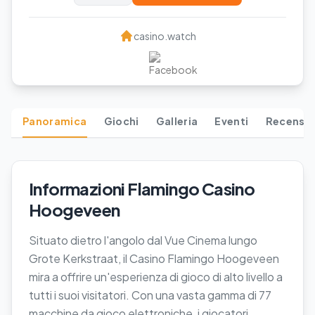
casino.watch
Panoramica
Giochi
Galleria
Eventi
Recensio
Informazioni Flamingo Casino
Hoogeveen
Situato dietro l'angolo dal Vue Cinema lungo
Grote Kerkstraat, il Casino Flamingo Hoogeveen
mira a offrire un'esperienza di gioco di alto livello a
tutti i suoi visitatori. Con una vasta gamma di 77
macchine da gioco elettroniche, i giocatori