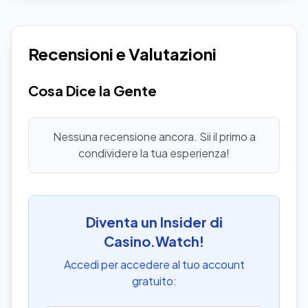
Recensioni e Valutazioni
Cosa Dice la Gente
Nessuna recensione ancora. Sii il primo a
condividere la tua esperienza!
Diventa un Insider di
Casino.Watch!
Accedi per accedere al tuo account
gratuito: