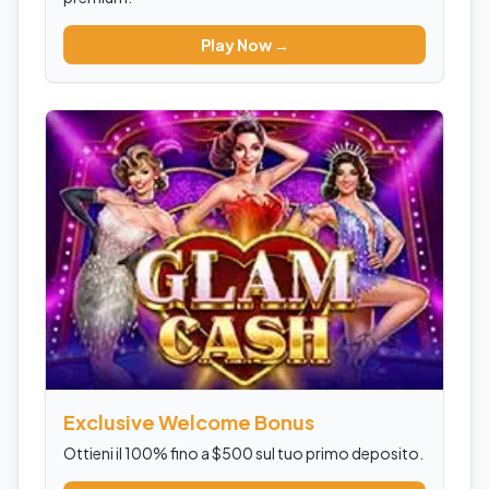
Play Now →
Exclusive Welcome Bonus
Ottieni il 100% fino a $500 sul tuo primo deposito.