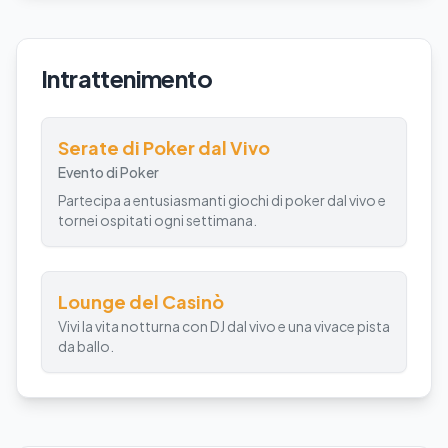
Intrattenimento
Serate di Poker dal Vivo
Evento di Poker
Partecipa a entusiasmanti giochi di poker dal vivo e
tornei ospitati ogni settimana.
Lounge del Casinò
Vivi la vita notturna con DJ dal vivo e una vivace pista
da ballo.