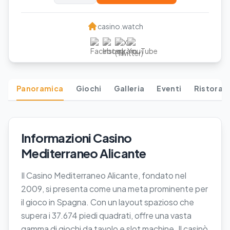
casino.watch
Panoramica
Giochi
Galleria
Eventi
Ristoraz
Informazioni Casino
Mediterraneo Alicante
Il Casino Mediterraneo Alicante, fondato nel
2009, si presenta come una meta prominente per
il gioco in Spagna. Con un layout spazioso che
supera i 37.674 piedi quadrati, offre una vasta
gamma di giochi da tavolo e slot machine. Il casinò