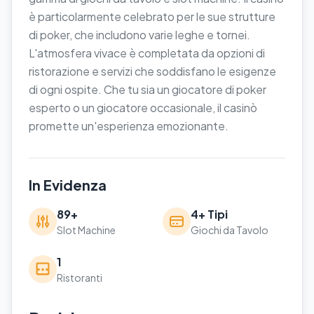
è particolarmente celebrato per le sue strutture
di poker, che includono varie leghe e tornei.
L'atmosfera vivace è completata da opzioni di
ristorazione e servizi che soddisfano le esigenze
di ogni ospite. Che tu sia un giocatore di poker
esperto o un giocatore occasionale, il casinò
promette un'esperienza emozionante.
In Evidenza
89+
4+ Tipi
Slot Machine
Giochi da Tavolo
1
Ristoranti