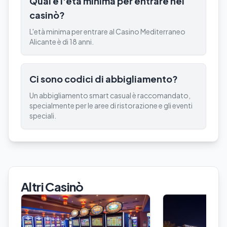
Qual è l'età minima per entrare nel
casinò?
L'età minima per entrare al Casino Mediterraneo
Alicante è di 18 anni.
Ci sono codici di abbigliamento?
Un abbigliamento smart casual è raccomandato,
specialmente per le aree di ristorazione e gli eventi
speciali.
Altri Casinò