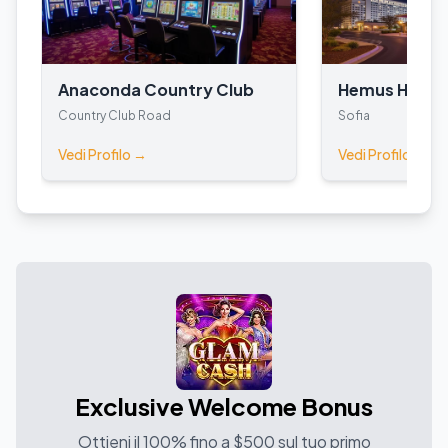
Anaconda Country Club
Hemus Hotel 
Country Club Road
Sofia
Vedi Profilo →
Vedi Profilo →
Exclusive Welcome Bonus
Ottieni il 100% fino a $500 sul tuo primo