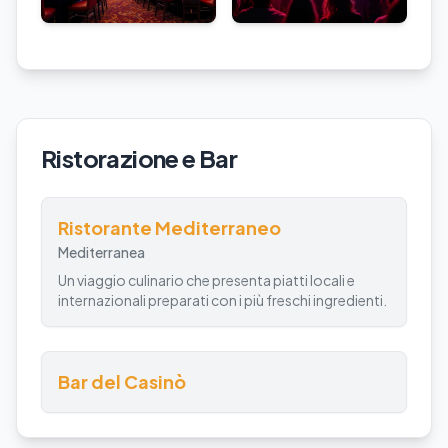
Ristorazione e Bar
Ristorante Mediterraneo
Mediterranea
Un viaggio culinario che presenta piatti locali e
internazionali preparati con i più freschi ingredienti.
Bar del Casinò