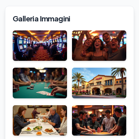
Galleria Immagini