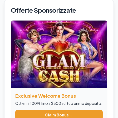
Offerte Sponsorizzate
Exclusive Welcome Bonus
Ottieni il 100% fino a $500 sul tuo primo deposito.
Claim Bonus →