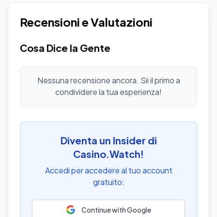
Recensioni e Valutazioni
Cosa Dice la Gente
Nessuna recensione ancora. Sii il primo a
condividere la tua esperienza!
Diventa un Insider di
Casino.Watch!
Accedi per accedere al tuo account
gratuito:
Continue with Google