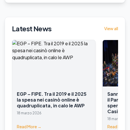
Latest News
View all
EGP – FIPE. Tra il 2019 e il 2025
Sanremo, 
la spesa nei casinò online è
il Parr R
quadruplicata, in calo le AWP
speranza 
Casinò
18 marzo 2026
18 marzo 20
Read More →
Read More 