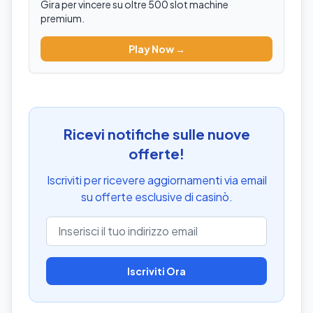
Gira per vincere su oltre 500 slot machine
premium.
Play Now →
Ricevi notifiche sulle nuove
offerte!
Iscriviti per ricevere aggiornamenti via email
su offerte esclusive di casinò.
Iscriviti Ora