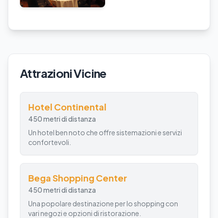
Attrazioni Vicine
Hotel Continental
450 metri di distanza
Un hotel ben noto che offre sistemazioni e servizi
confortevoli.
Bega Shopping Center
450 metri di distanza
Una popolare destinazione per lo shopping con
vari negozi e opzioni di ristorazione.