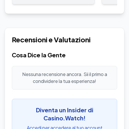
Recensioni e Valutazioni
Cosa Dice la Gente
Nessuna recensione ancora. Sii il primo a
condividere la tua esperienza!
Diventa un Insider di
Casino.Watch!
Accedi per accedere al tuo account