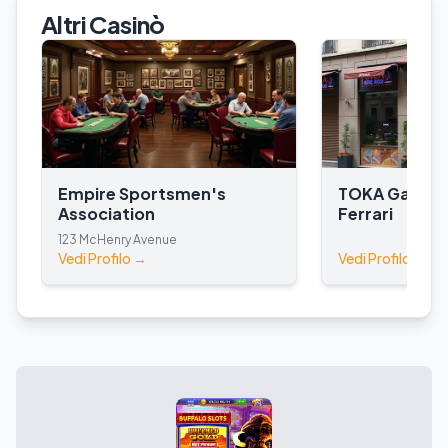
Altri Casinò
Empire Sportsmen's
TOKA Game R
Association
Ferrari
123 McHenry Avenue
Vedi Profilo →
Vedi Profilo →