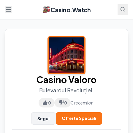
Casino.Watch
Open menu
Casino Valoro
Bulevardul Revoluției,
0
0
0 recensioni
Offerte Speciali
Segui