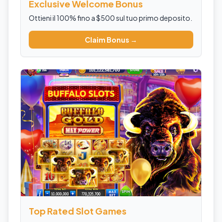
Exclusive Welcome Bonus
Ottieni il 100% fino a $500 sul tuo primo deposito.
Claim Bonus →
Top Rated Slot Games