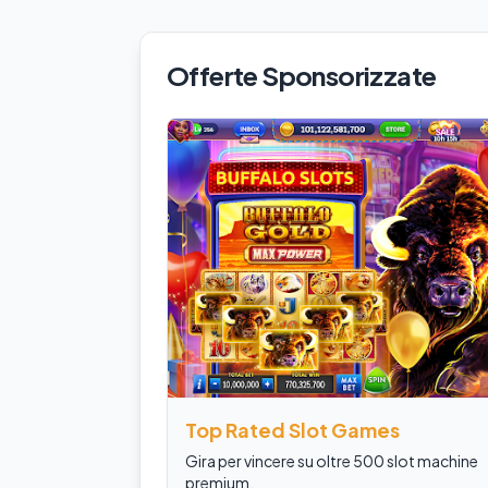
Offerte Sponsorizzate
Top Rated Slot Games
Gira per vincere su oltre 500 slot machine
premium.