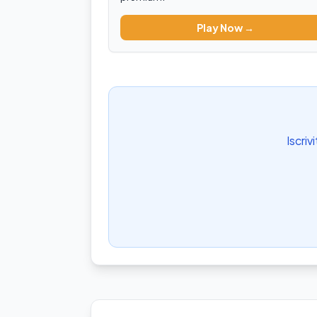
Play Now →
Iscriv