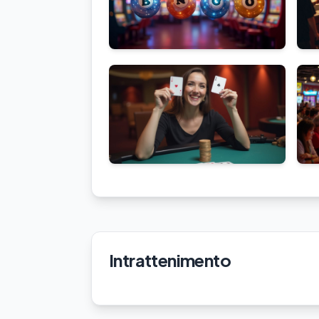
Intrattenimento