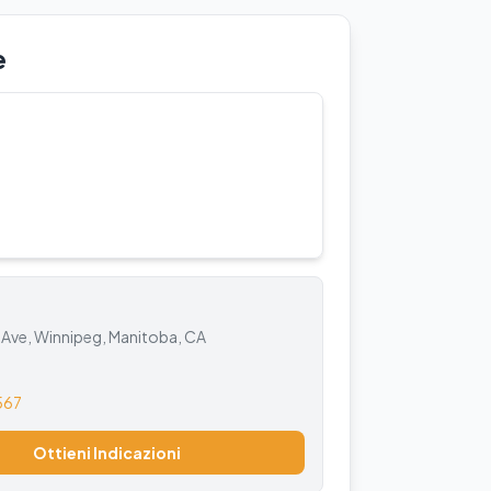
e
Ave, Winnipeg, Manitoba, CA
567
Ottieni Indicazioni