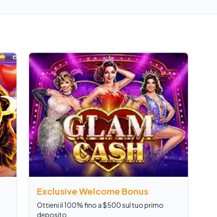
Exclusive Welcome Bonus
Ottieni il 100% fino a $500 sul tuo primo
deposito.