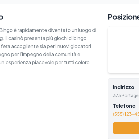
o
Posizion
73 Bingo è rapidamente diventato un luogo di
g. Il casinò presenta più giochi di bingo
era accogliente sia per i nuovi giocatori
pegno per l'impegno della comunità e
 un'esperienza piacevole per tutti coloro
Indirizzo
373 Portage 
Telefono
(555) 123-4