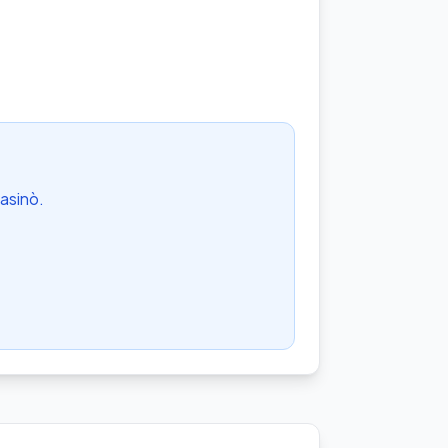
casinò.