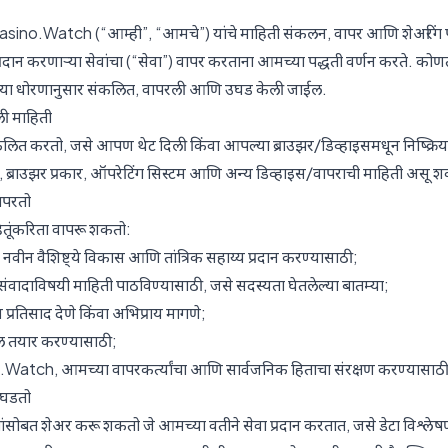
asino.Watch (“आम्ही”, “आमचे”) यांचे माहिती संकलन, वापर आणि शेअरिंग पद्ध
ान करणार्‍या सेवांचा (“सेवा”) वापर करताना आमच्या पद्धती वर्णन करते. कोण
या धोरणानुसार संकलित, वापरली आणि उघड केली जाईल.
ी माहिती
 संकलित करतो, जसे आपण थेट दिली किंवा आपल्या ब्राउझर/डिव्हाइसमधून निष्क्
िती, ब्राउझर प्रकार, ऑपरेटिंग सिस्टम आणि अन्य डिव्हाइस/वापराची माहिती असू श
ापरतो
तूंकरिता वापरू शकतो:
 नवीन वैशिष्ट्ये विकास आणि तांत्रिक सहाय्य प्रदान करण्यासाठी;
ादाविषयी माहिती पाठविण्यासाठी, जसे सदस्यता घेतलेल्या बातम्या;
 प्रतिसाद देणे किंवा अभिप्राय मागणे;
 तयार करण्यासाठी;
tch, आमच्या वापरकर्त्यांचा आणि सार्वजनिक हिताचा संरक्षण करण्यासाठी
उघडतो
ांसोबत शेअर करू शकतो जे आमच्या वतीने सेवा प्रदान करतात, जसे डेटा विश्