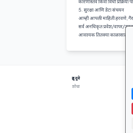
कारणास्तव किंवा विधी प्रक्रि
5. सुरक्षा आणि डेटा संचयन
आम्ही आपली माहिती हरवणे, गैरवा
सर्व अनधिकृत प्रवेश/वापर/उघड ह
आवश्यक तितक्या काळासाठी ठे
द्रुत दुवे
शोधा