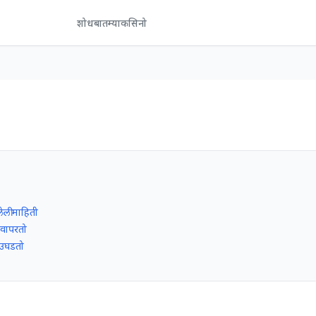
शोध
बातम्या
कसिनो
ेली माहिती
 वापरतो
 उघडतो