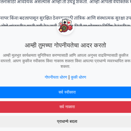
या पालनासाठी आवश्यक असल्यास आम्ही ती उघडू शकतो. आम्ही आपली वैयक्तिक 
पर किंवा बदलापासून सुरक्षित ठेवण्यासाठी तांत्रिक आणि संस्थात्मक सुरक्षा उ
ोणे थांबवतील याची हमी देत नाही. आम्ही माहिती या धोरणात निर्दिष्ट हेतूंकरि
वतो.
आम्ही तुमच्या गोपनीयतेचा आदर करतो
आम्ही मूलभूत कार्यक्षमता सुनिश्चित करण्यासाठी आणि आपला अनुभव वाढविण्यासाठी कुकीज
वापरतो. आपण कुकीज स्वीकारू किंवा नाकारू शकता किंवा आपल्या प्राधान्ये व्यवस्थापित करू
शकता.
अधिक एक्सप्लोर करा
|
गोपनीयता धोरण
कुकी धोरण
बातम्या
सर्व भाषा
सर्व स्वीकारा
सर्व नाकारा
© 2026 Casino.Watch. सर्व हक्क राखीव.
प्राधान्ये बदला
जगभरातील भू-आधारित कॅसिनो आणि रिसॉर्ट्ससाठी आपले अंतिम मार्गदर्शक.