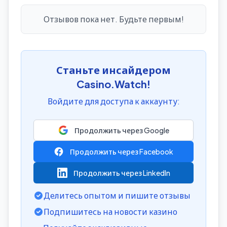
Отзывов пока нет. Будьте первым!
Станьте инсайдером
Casino.Watch!
Войдите для доступа к аккаунту:
Продолжить через Google
Продолжить через Facebook
Продолжить через LinkedIn
Делитесь опытом и пишите отзывы
Подпишитесь на новости казино