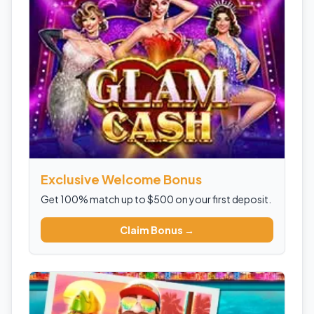
Exclusive Welcome Bonus
Get 100% match up to $500 on your first deposit.
Claim Bonus →