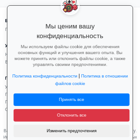
Быстрые ссылки
Мы ценим вашу
Поиск
конфиденциальность
Узнать больше
Мы используем файлы cookie для обеспечения
основных функций и улучшения вашего опыта. Вы
Новости
можете принять или отклонить файлы cookie, а также
Все языки
управлять своими предпочтениями.
|
Политика конфиденциальности
Политика в отношении
Правовая информация
файлов cookie
Условия предоставления услуг
Политика конфиденциальности
Принять все
Политика в отношении файлов cookie
Отказ от ответственности
Отклонить все
© 2026 Casino.Watch. Все права защищены.
Ваш полный гид по наземным казино и курортам по всему миру.
Изменить предпочтения
Играйте ответственно. Вы должны быть совершеннолетним для азартных