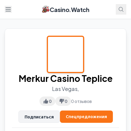
Casino.Watch
Open menu
Merkur Casino Teplice
Las Vegas,
0
0
0 отзывов
Спецпредложения
Подписаться