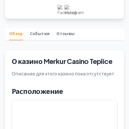
Обзор
События
Отзывы
О казино Merkur Casino Teplice
Описание для этого казино пока отсутствует.
Расположение