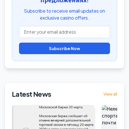
Subscribe to receive email updates on
exclusive casino offers.
Subscribe Now
Latest News
View all