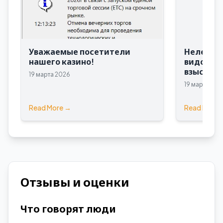
Уважаемые посетители
Нелегаль
нашего казино!
видом сп
взыскал 
19 марта 2026
19 марта 202
Read More →
Read More 
Отзывы и оценки
Что говорят люди