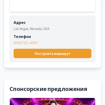
Адрес
Las Vegas, Nevada, USA
Телефон
(555) 123-4567
Построить маршрут
Спонсорские предложения