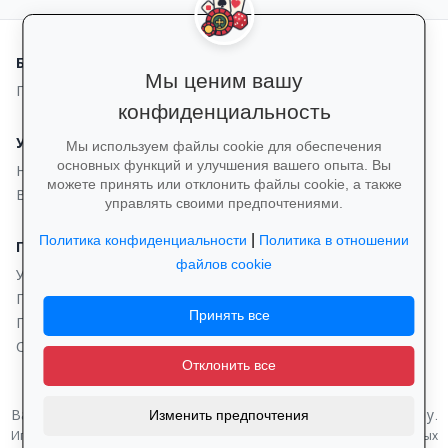
Быстрые ссылки
Мы ценим вашу
Поиск
конфиденциальность
Узнать больше
Мы используем файлы cookie для обеспечения
основных функций и улучшения вашего опыта. Вы
Новости
можете принять или отклонить файлы cookie, а также
Все языки
управлять своими предпочтениями.
|
Политика конфиденциальности
Политика в отношении
Правовая информация
файлов cookie
Условия предоставления услуг
Политика конфиденциальности
Принять все
Политика в отношении файлов cookie
Отказ от ответственности
Отклонить все
© 2026 Casino.Watch. Все права защищены.
Ваш полный гид по наземным казино и курортам по всему миру.
Изменить предпочтения
Играйте ответственно. Вы должны быть совершеннолетним для азартных