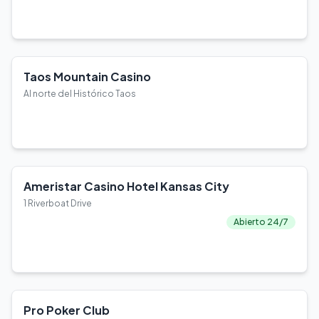
Ver Detalles
Taos Mountain Casino
Al norte del Histórico Taos
Ver Detalles
Ameristar Casino Hotel Kansas City
1 Riverboat Drive
Abierto 24/7
Ver Detalles
Pro Poker Club