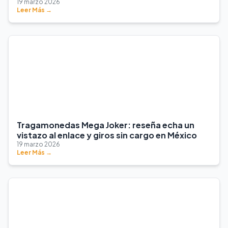
19 marzo 2026
Leer Más →
Tragamonedas Mega Joker: reseña echa un
vistazo al enlace y giros sin cargo en México
19 marzo 2026
Leer Más →