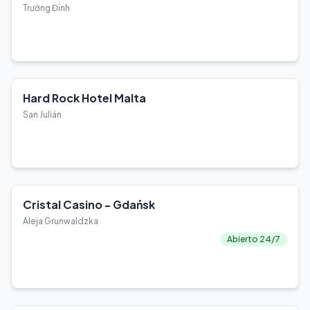
Trường Đinh
Ver Detalles
Hard Rock Hotel Malta
San Julián
Ver Detalles
Cristal Casino - Gdańsk
Aleja Grunwaldzka
Abierto 24/7
Ver Detalles