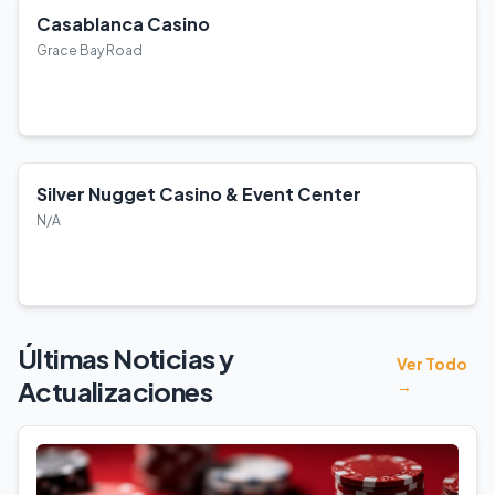
Casablanca Casino
Grace Bay Road
Ver Detalles
Silver Nugget Casino & Event Center
N/A
Ver Detalles
Últimas Noticias y
Ver Todo
Actualizaciones
→