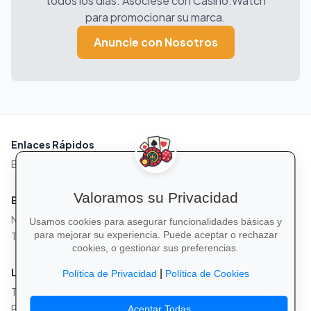
todos los días. Asóciese con Casino.Watch
para promocionar su marca.
Anuncie con Nosotros
Enlaces Rápidos
Buscar
Valoramos su Privacidad
Explorar Más
Noticias
Usamos cookies para asegurar funcionalidades básicas y
Todos los idiomas
para mejorar su experiencia. Puede aceptar o rechazar
cookies, o gestionar sus preferencias.
Legal
|
Política de Privacidad
Política de Cookies
Términos de Servicio
Política de Privacidad
Aceptar Todas