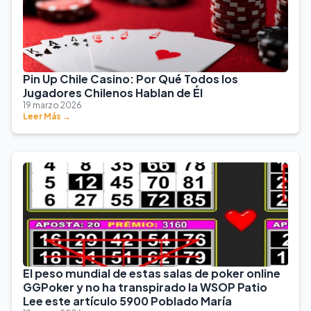
Pin Up Chile Casino: Por Qué Todos los
Jugadores Chilenos Hablan de Él
19 marzo 2026
Leer Más →
El peso mundial de estas salas de poker online
GGPoker y no ha transpirado la WSOP Patio
Lee este artículo 5900 Poblado María