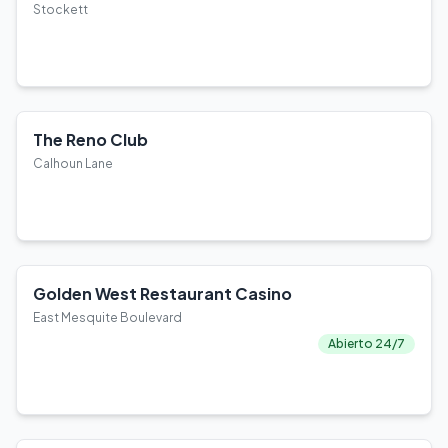
Stockett
Ver Detalles
The Reno Club
Calhoun Lane
Ver Detalles
Golden West Restaurant Casino
East Mesquite Boulevard
Abierto 24/7
Ver Detalles