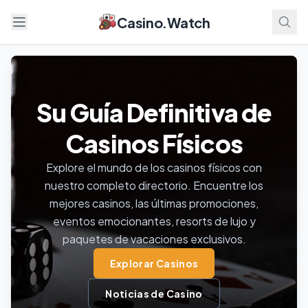
Casino.Watch
Open menu
Su Guía Definitiva de
Casinos Físicos
Explore el mundo de los casinos físicos con
nuestro completo directorio. Encuentre los
mejores casinos, las últimas promociones,
eventos emocionantes, resorts de lujo y
paquetes de vacaciones exclusivos.
Explorar Casinos
Noticias de Casino