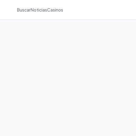
Buscar
Noticias
Casinos