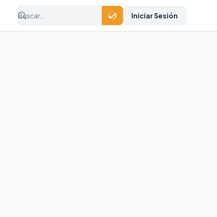
Iniciar Sesión