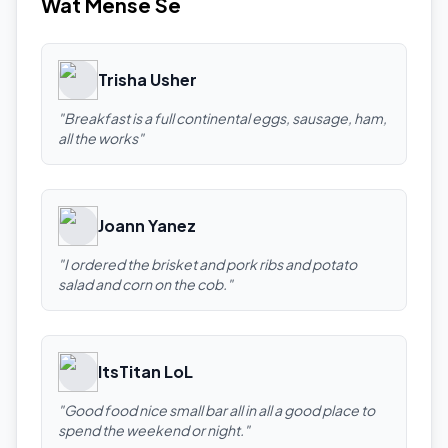
Wat Mense Sê
Trisha Usher
"Breakfast is a full continental eggs, sausage, ham,
all the works"
Joann Yanez
"I ordered the brisket and pork ribs and potato
salad and corn on the cob."
ItsTitan LoL
"Good food nice small bar all in all a good place to
spend the weekend or night."