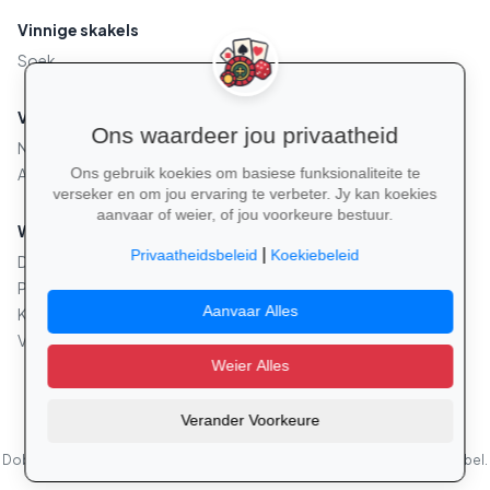
Vinnige skakels
Soek
Verken Meer
Ons waardeer jou privaatheid
Nuus
Alle Tale
Ons gebruik koekies om basiese funksionaliteite te
verseker en om jou ervaring te verbeter. Jy kan koekies
aanvaar of weier, of jou voorkeure bestuur.
Wetlik
|
Privaatheidsbeleid
Koekiebeleid
Diensbepalings
Privaatheidsbeleid
Aanvaar Alles
Koekiebeleid
Vrywaring
Weier Alles
© 2026 Casino.Watch. Alle regte voorbehou.
Jou uiteindelike gids vir landgebaseerde casino's en oorde
Verander Voorkeure
wêreldwyd.
Dobbel verantwoordelik. Moet van wettige ouderdom wees om te dobbel.