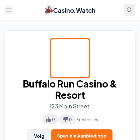
Casino.Watch
Open menu
Buffalo Run Casino &
Resort
123 Main Street,
0
0
3 resensies
Spesiale Aanbiedinge
Volg