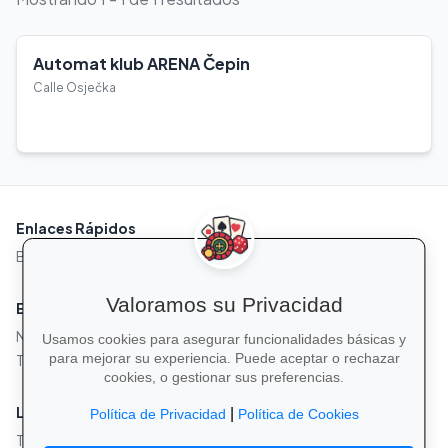
Automat klub ARENA Čepin
Calle Osječka
Ver Detalles
Enlaces Rápidos
Buscar
Valoramos su Privacidad
Explorar Más
Noticias
Usamos cookies para asegurar funcionalidades básicas y
Todos los idiomas
para mejorar su experiencia. Puede aceptar o rechazar
cookies, o gestionar sus preferencias.
Legal
|
Política de Privacidad
Política de Cookies
Términos de Servicio