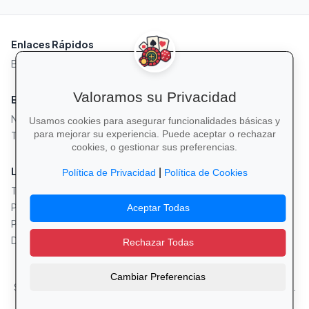
Enlaces Rápidos
Buscar
Valoramos su Privacidad
Explorar Más
Noticias
Usamos cookies para asegurar funcionalidades básicas y
Todos los idiomas
para mejorar su experiencia. Puede aceptar o rechazar
cookies, o gestionar sus preferencias.
Legal
|
Política de Privacidad
Política de Cookies
Términos de Servicio
Política de Privacidad
Aceptar Todas
Política de Cookies
Descargo de Responsabilidad
Rechazar Todas
© 2026 Casino.Watch. Todos los derechos reservados.
Cambiar Preferencias
Su guía definitiva de casinos y resorts físicos en todo el mundo.
Juegue de forma responsable. Debe tener la edad legal para jugar.