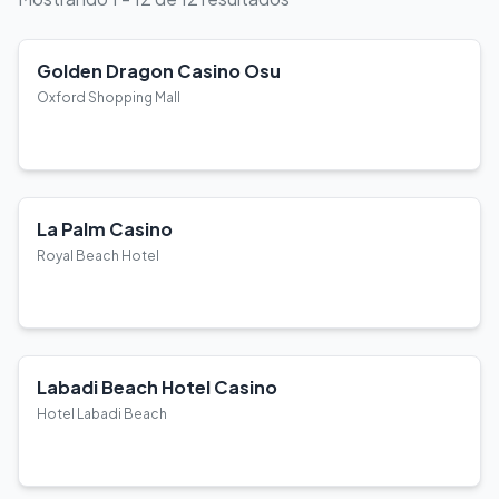
Golden Dragon Casino Osu
Oxford Shopping Mall
Ver Detalles
La Palm Casino
Royal Beach Hotel
Ver Detalles
Labadi Beach Hotel Casino
Hotel Labadi Beach
Ver Detalles