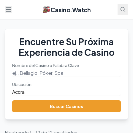
Casino.Watch
Open menu
Encuentre Su Próxima
Experiencia de Casino
Nombre del Casino o Palabra Clave
Ubicación
Buscar Casinos
Mostrando 1 - 12 de 12 resultados