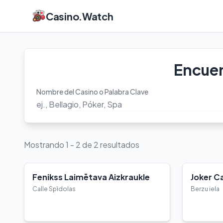
Casino.Watch
Encuen
Nombre del Casino o Palabra Clave
Mostrando 1 - 2 de 2 resultados
Fenikss Laimētava Aizkraukle
Joker C
Calle Spīdolas
Berzu iela
Ver Detalles
Ver Deta