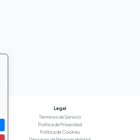
r
Legal
Términos de Servicio
Política de Privacidad
Política de Cookies
Descargo de Responsabilidad