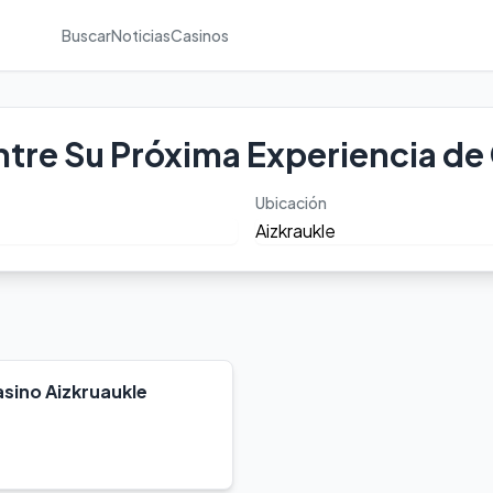
Buscar
Noticias
Casinos
tre Su Próxima Experiencia de
Ubicación
asino Aizkruaukle
lles