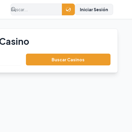
Iniciar Sesión
 Casino
Buscar Casinos