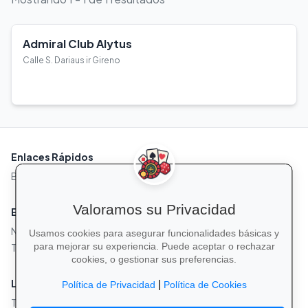
Admiral Club Alytus
Calle S. Dariaus ir Gireno
Ver Detalles
Enlaces Rápidos
Buscar
Valoramos su Privacidad
Explorar Más
Noticias
Usamos cookies para asegurar funcionalidades básicas y
Todos los idiomas
para mejorar su experiencia. Puede aceptar o rechazar
cookies, o gestionar sus preferencias.
Legal
|
Política de Privacidad
Política de Cookies
Términos de Servicio