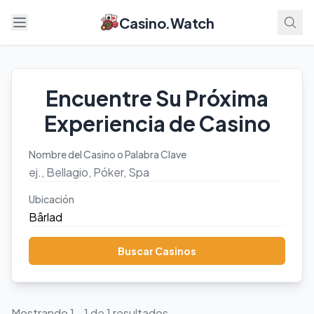
Casino.Watch
Open menu
Encuentre Su Próxima
Experiencia de Casino
Nombre del Casino o Palabra Clave
Ubicación
Buscar Casinos
Mostrando 1 - 1 de 1 resultados