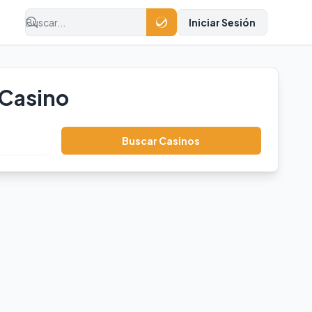
Iniciar Sesión
 Casino
Buscar Casinos