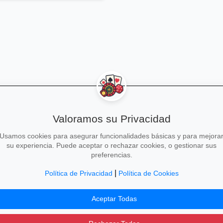
Valoramos su Privacidad
Usamos cookies para asegurar funcionalidades básicas y para mejora
su experiencia. Puede aceptar o rechazar cookies, o gestionar sus
preferencias.
Explorar Más
|
Política de Privacidad
Política de Cookies
Noticias
Todos los idiomas
Aceptar Todas