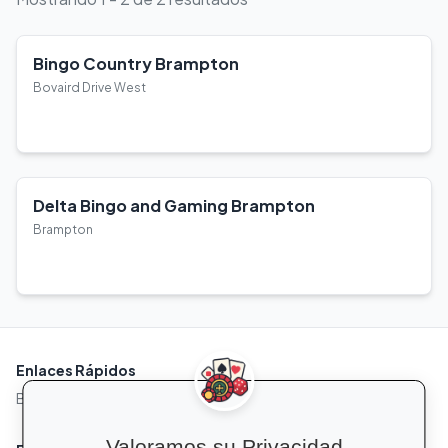
Bingo Country Brampton
Bovaird Drive West
Ver Detalles
Delta Bingo and Gaming Brampton
Brampton
Ver Detalles
Enlaces Rápidos
Buscar
Valoramos su Privacidad