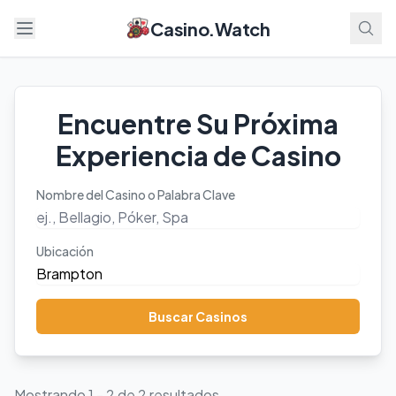
Casino.Watch
Open menu
Encuentre Su Próxima
Experiencia de Casino
Nombre del Casino o Palabra Clave
Ubicación
Buscar Casinos
Mostrando 1 - 2 de 2 resultados