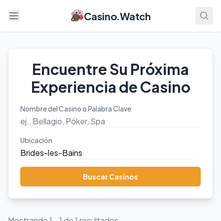
Casino.Watch
Open menu
Encuentre Su Próxima
Experiencia de Casino
Nombre del Casino o Palabra Clave
Ubicación
Buscar Casinos
Mostrando 1 - 1 de 1 resultados