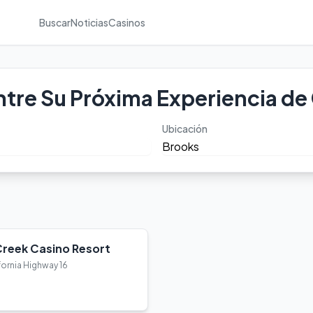
Buscar
Noticias
Casinos
tre Su Próxima Experiencia de
Ubicación
reek Casino Resort
fornia Highway 16
lles