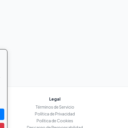
r
Legal
Términos de Servicio
Política de Privacidad
Política de Cookies
Descargo de Responsabilidad