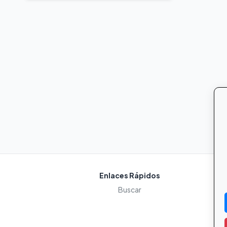
Enlaces Rápidos
Buscar