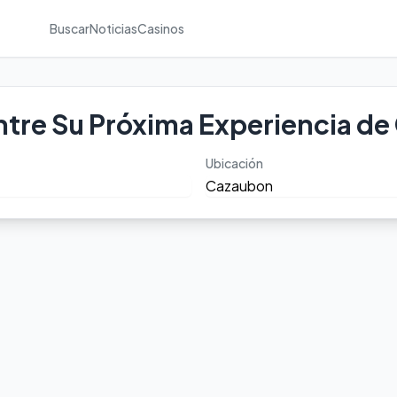
Buscar
Noticias
Casinos
tre Su Próxima Experiencia de
Ubicación