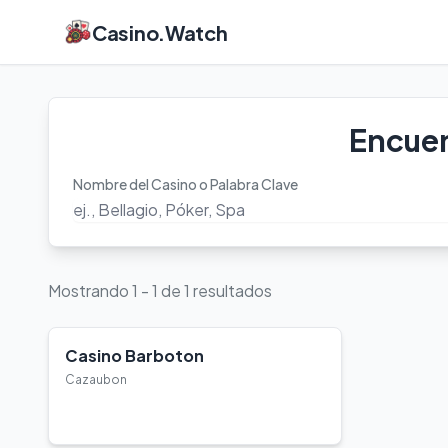
Casino.Watch
Encuen
Nombre del Casino o Palabra Clave
Mostrando 1 - 1 de 1 resultados
Casino Barboton
Cazaubon
Ver Detalles