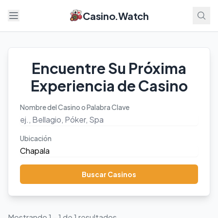
Casino.Watch
Open menu
Encuentre Su Próxima
Experiencia de Casino
Nombre del Casino o Palabra Clave
Ubicación
Buscar Casinos
Mostrando 1 - 1 de 1 resultados