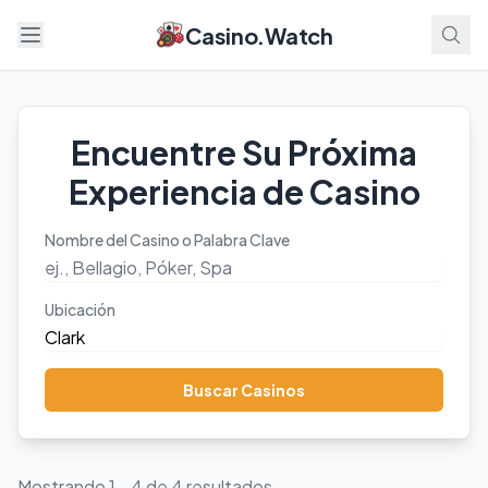
Casino.Watch
Open menu
Encuentre Su Próxima
Experiencia de Casino
Nombre del Casino o Palabra Clave
Ubicación
Buscar Casinos
Mostrando 1 - 4 de 4 resultados