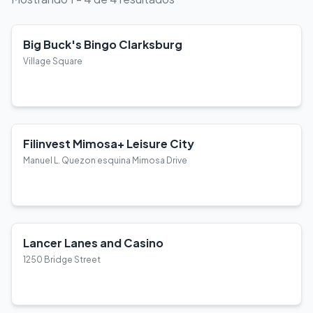
Big Buck's Bingo Clarksburg
Village Square
Ver Detalles
Filinvest Mimosa+ Leisure City
Manuel L. Quezon esquina Mimosa Drive
Ver Detalles
Lancer Lanes and Casino
1250 Bridge Street
Ver Detalles