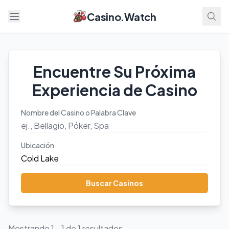
Casino.Watch
Open menu
Encuentre Su Próxima
Experiencia de Casino
Nombre del Casino o Palabra Clave
Ubicación
Buscar Casinos
Mostrando 1 - 1 de 1 resultados