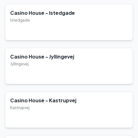
Casino House - Istedgade
Istedgade
Ver Detalles
Casino House - Jyllingevej
Jyllingevej
Ver Detalles
Casino House - Kastrupvej
Kastrupvej
Ver Detalles