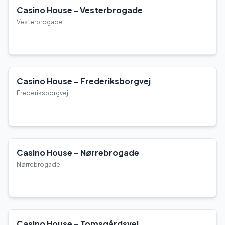
Casino House - Vesterbrogade
Vesterbrogade
Ver Detalles
Casino House – Frederiksborgvej
Frederiksborgvej
Ver Detalles
Casino House – Nørrebrogade
Nørrebrogade
Ver Detalles
Casino House – Tomsgårdsvej