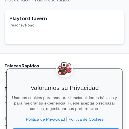
Playford Tavern
Peachey Road
Ver Detalles
Enlaces Rápidos
Buscar
Valoramos su Privacidad
Explorar Más
Noticias
Usamos cookies para asegurar funcionalidades básicas y
Todos los idiomas
para mejorar su experiencia. Puede aceptar o rechazar
cookies, o gestionar sus preferencias.
Legal
|
Política de Privacidad
Política de Cookies
Términos de Servicio