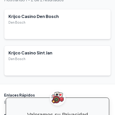
Krijco Casino Den Bosch
Den Bosch
Ver Detalles
Krijco Casino Sint Jan
Den Bosch
Ver Detalles
Enlaces Rápidos
Buscar
Valoramos su Privacidad