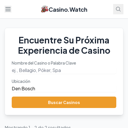
Casino.Watch
Open menu
Encuentre Su Próxima
Experiencia de Casino
Nombre del Casino o Palabra Clave
Ubicación
Buscar Casinos
Mostrando 1 - 2 de 2 resultados