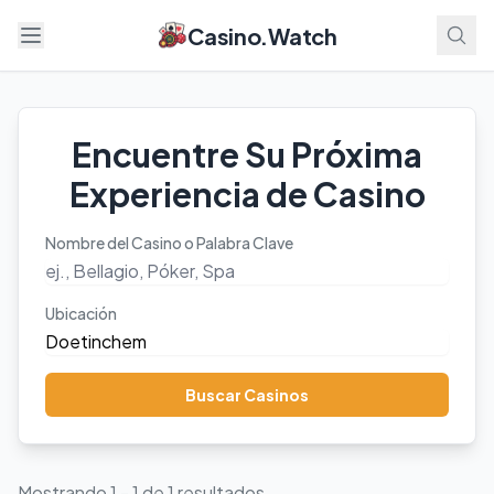
Casino.Watch
Open menu
Encuentre Su Próxima
Experiencia de Casino
Nombre del Casino o Palabra Clave
Ubicación
Buscar Casinos
Mostrando 1 - 1 de 1 resultados