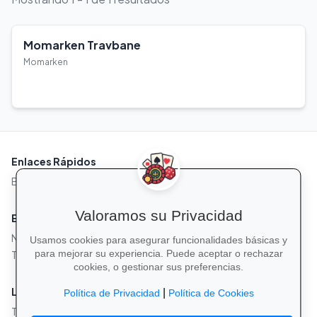
Momarken Travbane
Momarken
Ver Detalles
Enlaces Rápidos
Buscar
Valoramos su Privacidad
Explorar Más
Noticias
Usamos cookies para asegurar funcionalidades básicas y
Todos los idiomas
para mejorar su experiencia. Puede aceptar o rechazar
cookies, o gestionar sus preferencias.
Legal
|
Política de Privacidad
Política de Cookies
Términos de Servicio