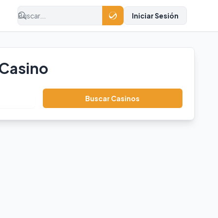
Iniciar Sesión
 Casino
Buscar Casinos