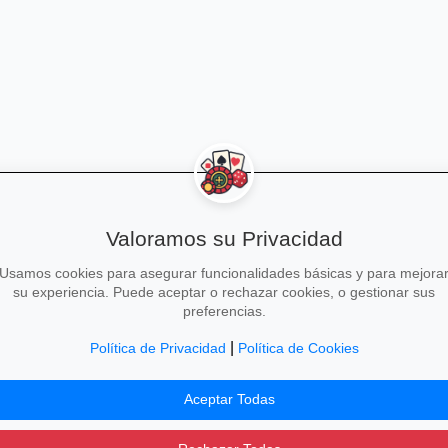
Valoramos su Privacidad
Usamos cookies para asegurar funcionalidades básicas y para mejora
su experiencia. Puede aceptar o rechazar cookies, o gestionar sus
preferencias.
Explorar Más
|
Política de Privacidad
Política de Cookies
Noticias
Todos los idiomas
Aceptar Todas